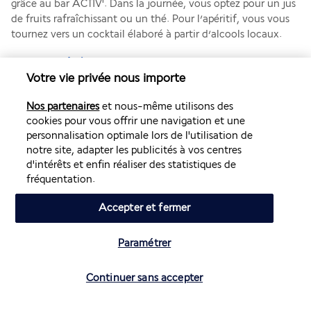
grâce au bar ACTIV'. Dans la journée, vous optez pour un jus 
de fruits rafraîchissant ou un thé. Pour l’apéritif, vous vous 
tournez vers un cocktail élaboré à partir d’alcools locaux.
Plus de détails
Votre vie privée nous importe
Nos partenaires
et nous-même utilisons des
Activités & Lifestyle
cookies pour vous offrir une navigation et une
personnalisation optimale lors de l'utilisation de
notre site, adapter les publicités à vos centres
Avec quatre piscines extérieures (une réservée aux enfants 
d'intérêts et enfin réaliser des statistiques de
et une autre aux bébés), deux piscines couvertes (une pour 
fréquentation.
les enfants) et la plage juste à côté, votre séjour à Sousse est 
placé sous le signe de la détente.
Accepter et fermer
Dans la plus pure tradition nord-africaine, le spa vous 
Paramétrer
procure des instants de relaxation absolue. Massages, soins 
aux algues, gommages, hammam et jacuzzi vous délassent 
Vérifier les disponibilités
dans un cadre merveilleux. Pendant ce temps, vos enfants 
Continuer sans accepter
profitent des animations du Mini Club. Les adolescents 
disposent d’un espace dédié, le Studio. Optez pour des 