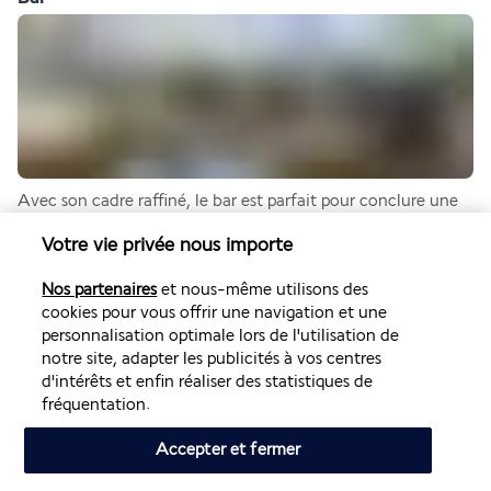
Avec son cadre raffiné, le bar est parfait pour conclure une 
journée riche en découvertes et en activités. Autour d'un 
Votre vie privée nous importe
verre, vous pourrez vous relaxer en profitant du confort des 
poufs et des canapés. 
Nos partenaires
et nous-même utilisons des
cookies pour vous offrir une navigation et une
Plus de détails
personnalisation optimale lors de l'utilisation de
notre site, adapter les publicités à vos centres
d'intérêts et enfin réaliser des statistiques de
Activités & Lifestyle
fréquentation.
Accepter et fermer
Au milieu des immeubles immaculés, la piscine entourée de 
ses chaises longues vous invite à goûter aux joies du 