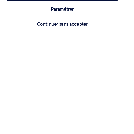
Paramétrer
Vérifier les disponibilités
Continuer sans accepter
CONTACTEZ-NOUS
01 70 99 99 52
Réservations 7j/7 du lundi au vendredi de 10h à 20h. Le samedi et
dimanche de 10h à 19h
(Prix d'un appel local)
Depuis l’étranger et les DROM-COM
+33 1 70 99 99 52
(Prix d’un appel international)
Privilégiez les heures à faible affluence