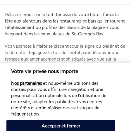
Délassez-vous sur le toit-terrasse de votre hôtel, faites la 
fête aux alentours dans les restaurants et bars qui entourent 
l'établissement ou profitez des plaisirs de la plage en vous 
baignant dans les eaux bleues de St. George's Bay.
Vos vacances à Malte se placent sous le signe du plaisir et de 
la détente. Rejoignez le toit de l'hôtel pour découvrir une 
terrasse aux aménagements sophistiqués avec vue sur la 
ville. Elle possède une piscine idéale pour se rafraîchir entre 
Votre vie privée nous importe
deux sessions de bronzage. Vous recherchez un lieu paisible 
? Rendez-vous au calme de la bibliothèque disposant d'un 
Nos partenaires
et nous-même utilisons des
coin informatique. À l'extérieur de l'hôtel, optez pour une 
cookies pour vous offrir une navigation et une
balade le long de la Marina de Portomaso ou une virée 
personnalisation optimale lors de l'utilisation de
shopping au Baystreet Complex avant d'aller explorer Malte.
notre site, adapter les publicités à vos centres
d'intérêts et enfin réaliser des statistiques de
Plus de détails
fréquentation.
Accepter et fermer
Découvrir la destination