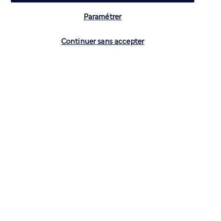
Paramétrer
Volez avec Air France et Transavia
Vérifier les disponibilités
Continuer sans accepter
Informations utiles
Air France Holidays
Noté
4,3
/ 5
Basé sur
4 272
avis