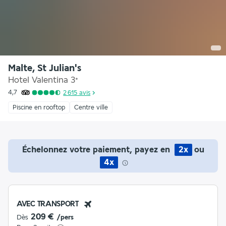
Malte, St Julian's
Hotel Valentina
3
*
4,7
2 615
avis
Piscine en rooftop
Centre ville
Échelonnez votre paiement, payez en
2x
ou
4x
AVEC TRANSPORT
209 €
Dès
/pers