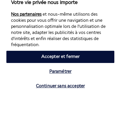
facilité grâce à son emplacement avantageux.
Votre vie privée nous importe
Avec la multitude de sites à découvrir au sein du parc, la 
Nos partenaires
et nous-même utilisons des
Villa Borghese constituera la première étape de votre 
cookies pour vous offrir une navigation et une
escapade romaine. Privilégiez la marche pour visiter les sites 
personnalisation optimale lors de l'utilisation de
incontournables comme la place d'Espagne et ses boutiques 
notre site, adapter les publicités à vos centres
de luxe, la fontaine de Trevi ou encore le Forum. Pour les 
d'intérêts et enfin réaliser des statistiques de
lieux plus éloignés, le métro vous sera d'une grande aide 
fréquentation.
pour vous affranchir de la circulation dense. La station la 
plus proche est à moins de dix minutes.
Accepter et fermer
Plus de détails
Paramétrer
Vérifier les disponibilités
Découvrir la destination
Continuer sans accepter
Volez avec Air France et Transavia
Informations utiles