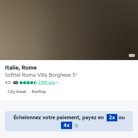
Italie, Rome
Sofitel Roma Villa Borghese
5
*
4,5
2 815
avis
City break
Rooftop
Échelonnez votre paiement, payez en
2x
ou
4x