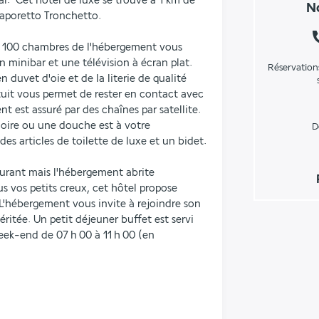
  Cet hôtel de luxe se trouve à 1 km de 
No
Vaporetto Tronchetto.
s 100 chambres de l'hébergement vous 
 minibar et une télévision à écran plat. 
Réservation
 duvet d'oie et de la literie de qualité 
tuit vous permet de rester en contact avec 
t est assuré par des chaînes par satellite. 
oire ou une douche est à votre 
D
es articles de toilette de luxe et un bidet.
urant mais l'hébergement abrite 
 vos petits creux, cet hôtel propose 
L'hébergement vous invite à rejoindre son 
itée. Un petit déjeuner buffet est servi 
eek-end de 07 h 00 à 11 h 00 (en 