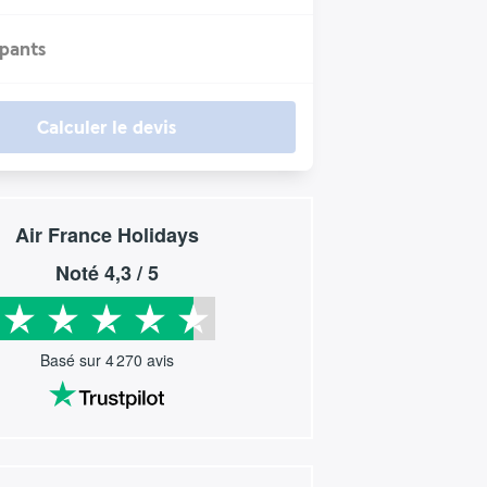
ipants
Calculer le devis
Air France Holidays
Noté
4,3
/ 5
Basé sur
4 270
avis