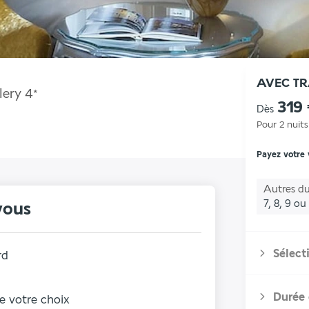
AVEC T
lery
4
*
319
Dès
Pour 2 nuits
Payez votre
Autres du
7, 8, 9 ou
vous
Sélect
rd
Durée 
de votre choix