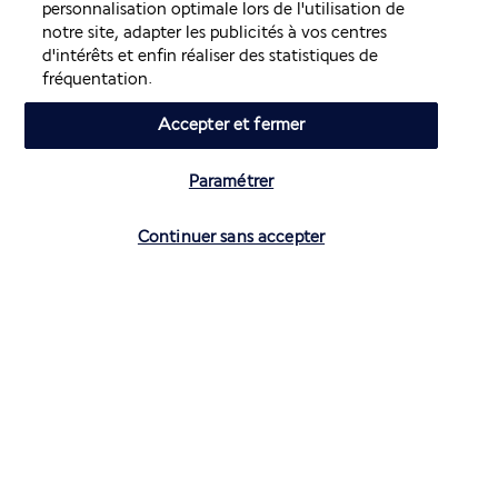
personnalisation optimale lors de l'utilisation de
notre site, adapter les publicités à vos centres
d'intérêts et enfin réaliser des statistiques de
Air France Holidays
fréquentation.
Noté
4,3
/ 5
Accepter et fermer
Paramétrer
Basé sur
4 270
avis
Vérifier les disponibilités
Continuer sans accepter
Nos experts à votre écoute
01 70 99 99 52
Réservations 7j/7 du lundi au vendredi de 10h à 20h. Le
samedi et dimanche de 10h à 19h
(Prix d'un appel local)