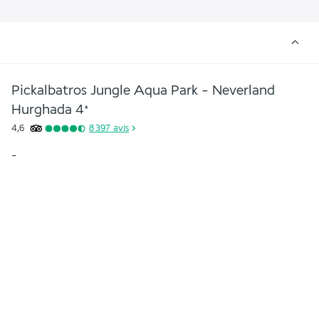
Pickalbatros Jungle Aqua Park - Neverland
Hurghada
4
*
4,6
8 397
avis
-