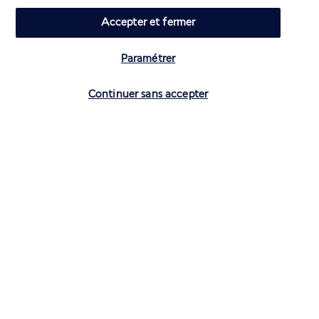
Accepter et fermer
Paramétrer
Vérifier les disponibilités
Continuer sans accepter
CONTACTEZ-NOUS
01 70 99 99 52
Réservations 7j/7 du lundi au vendredi de 10h à 20h. Le samedi et
dimanche de 10h à 19h
(Prix d'un appel local)
Depuis l’étranger et les DROM-COM
+33 1 70 99 99 52
(Prix d’un appel international)
Privilégiez les heures à faible affluence