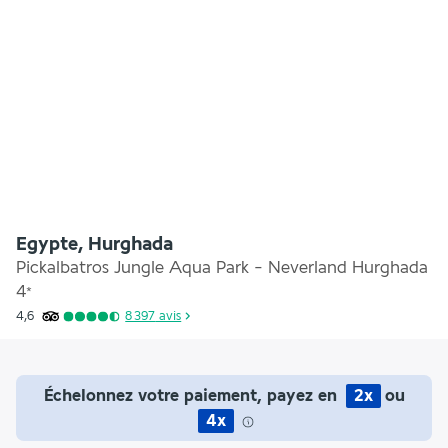
Egypte, Hurghada
Pickalbatros Jungle Aqua Park - Neverland Hurghada
4
*
4,6
8 397
avis
Échelonnez votre paiement, payez en
2x
ou
4x