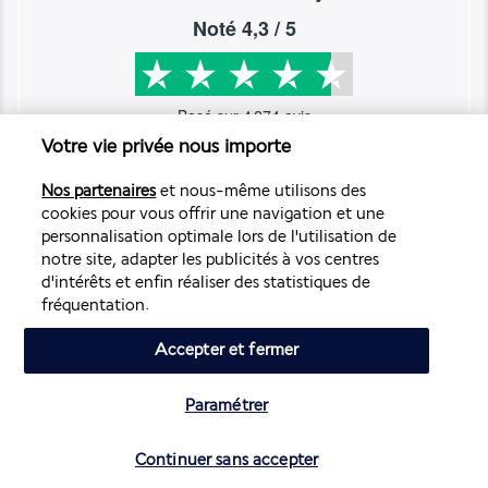
Noté
4,3
/ 5
Basé sur
4 274
avis
Votre vie privée nous importe
Nos partenaires
et nous-même utilisons des
cookies pour vous offrir une navigation et une
personnalisation optimale lors de l'utilisation de
Nos experts à votre écoute
notre site, adapter les publicités à vos centres
d'intérêts et enfin réaliser des statistiques de
01 70 99 99 52
fréquentation.
Accepter et fermer
Réservations 7j/7 du lundi au vendredi de 10h à 20h. Le
samedi et dimanche de 10h à 19h
(Prix d'un appel local)
Paramétrer
Vérifier les disponibilités
Depuis l’étranger et les DROM-COM
Continuer sans accepter
+33 1 70 99 99 52