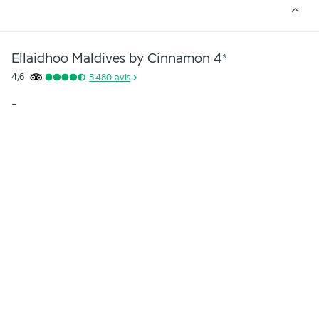
Ellaidhoo Maldives by Cinnamon
4
*
4,6
5 480
avis
-