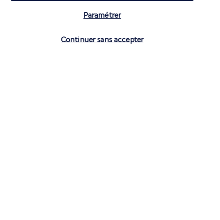
Paramétrer
Vérifier les disponibilités
Continuer sans accepter
CONTACTEZ-NOUS
01 70 99 99 52
Réservations 7j/7 du lundi au vendredi de 10h à 20h. Le samedi et
dimanche de 10h à 19h
(Prix d'un appel local)
Depuis l’étranger et les DROM-COM
+33 1 70 99 99 52
(Prix d’un appel international)
Privilégiez les heures à faible affluence