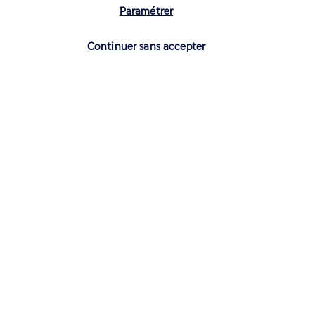
Paramétrer
bienvenue est organisé tous les mercredis et des spectacles 
dansants et musicaux ont régulièrement lieu.
Vérifier les disponibilités
Continuer sans accepter
Plus de détails
Découvrir la destination
Volez avec Air France et Transavia
Informations utiles
Air France Holidays
Noté
4,3
/ 5