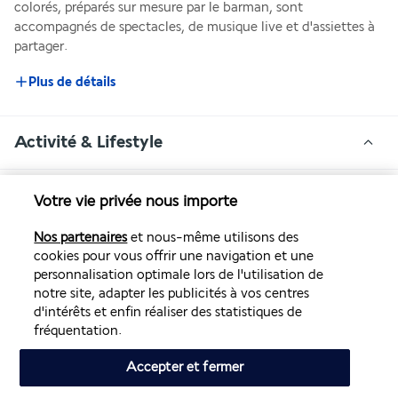
colorés, préparés sur mesure par le barman, sont 
accompagnés de spectacles, de musique live et d'assiettes à 
partager. 
Plus de détails
Activité & Lifestyle
Situé sur la plage de l'Anse Mitan, à trois kilomètres du 
Votre vie privée nous importe
centre des Trois-Îlets et en face de l'embarcadère pour Fort-
Nos partenaires
et nous-même utilisons des
de-France, l'hôtel vous donne chaque jour le choix entre 
cookies pour vous offrir une navigation et une
détente, loisirs nautiques et découverte culturelle.
personnalisation optimale lors de l'utilisation de
notre site, adapter les publicités à vos centres
Cet hôtel possède une piscine entourée de transats et abrite 
d'intérêts et enfin réaliser des statistiques de
un bureau d'excursions. À proximité, vous pouvez pratiquer 
fréquentation.
la plongée avec bouteille ou avec tuba, faire du jet ski, vous 
amuser en famille sur une bouée tractée... Adressez-vous à 
Accepter et fermer
la réception pour louer une voiture et rejoindre le parc 
aquatique ou le parcours de golf proches. Un cocktail de 