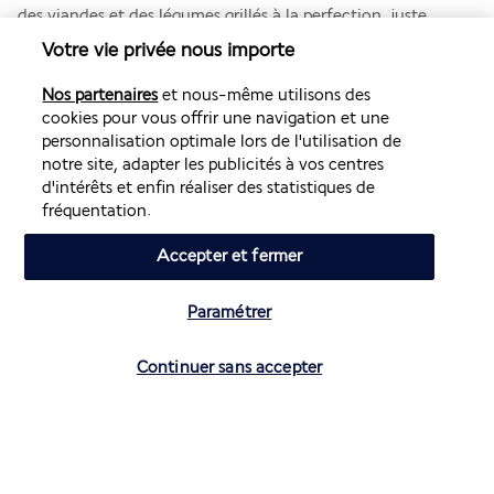
des viandes et des légumes grillés à la perfection, juste 
devant vous.
Votre vie privée nous importe
Bar à street food Artemis
Nos partenaires
et nous-même utilisons des
cookies pour vous offrir une navigation et une
personnalisation optimale lors de l'utilisation de
notre site, adapter les publicités à vos centres
d'intérêts et enfin réaliser des statistiques de
fréquentation.
Accepter et fermer
Envie de grignoter un snack ou un repas léger à tout moment 
Paramétrer
de la journée ? Dirigez vos pas vers le bar à street food 
Artemis, où vous pourrez vous délecter d'une variété de 
Vérifier les disponibilités
kebabs, burgers, pizzas, salades, glaces ou encore pâtisseries.
Continuer sans accepter
Plus de détails
Activités & Lifestyle