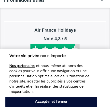
Informations utiles
Air France Holidays
Noté
4,3
/ 5
Votre vie privée nous importe
Basé sur
4 272
avis
Nos partenaires
et nous-même utilisons des
cookies pour vous offrir une navigation et une
personnalisation optimale lors de l'utilisation de
notre site, adapter les publicités à vos centres
d'intérêts et enfin réaliser des statistiques de
Nos experts à votre écoute
fréquentation.
01 70 99 99 52
Accepter et fermer