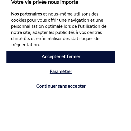
Votre vie privée nous importe
Nos partenaires
et nous-même utilisons des
Nos experts à votre écoute
cookies pour vous offrir une navigation et une
personnalisation optimale lors de l'utilisation de
01 70 99 99 52
notre site, adapter les publicités à vos centres
d'intérêts et enfin réaliser des statistiques de
Réservations 7j/7 du lundi au vendredi de 10h à 20h. Le
fréquentation.
samedi et dimanche de 10h à 19h
(Prix d'un appel local)
Accepter et fermer
Depuis l’étranger et les DROM-COM
Paramétrer
+33 1 70 99 99 52
(Prix d’un appel international)
Vérifier les disponibilités
Continuer sans accepter
Référence produit : 592823