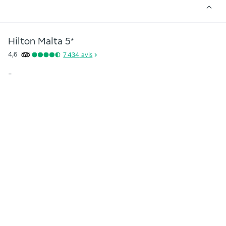
Hilton Malta
5
*
4,6
7 434
avis
-