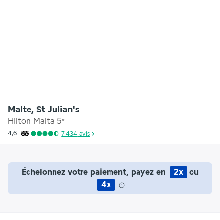
Malte, St Julian's
Hilton Malta
5
*
4,6
7 434
avis
Échelonnez votre paiement, payez en
2x
ou
4x