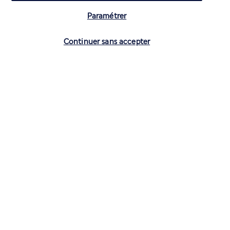
Paramétrer
Vérifier les disponibilités
Continuer sans accepter
CONTACTEZ-NOUS
01 70 99 99 52
Réservations 7j/7 du lundi au vendredi de 10h à 20h. Le samedi et
dimanche de 10h à 19h
(Prix d'un appel local)
Depuis l’étranger et les DROM-COM
+33 1 70 99 99 52
(Prix d’un appel international)
Privilégiez les heures à faible affluence