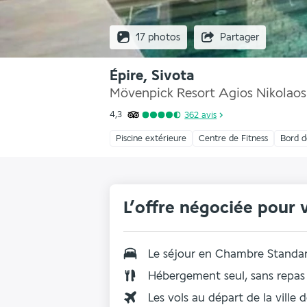
17 photos
Partager
Épire, Sivota
Mövenpick Resort Agios Nikolaos
4,3
362
avis
Piscine extérieure
Centre de Fitness
Bord 
L’offre négociée pour 
Le séjour en Chambre Standa
Hébergement seul, sans repas
Les vols au départ de la ville 