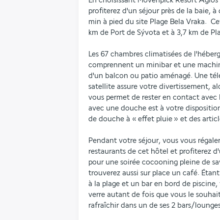
En choisissant Mövenpick Resort Agios 
profiterez d'un séjour près de la baie, à
min à pied du site Plage Bela Vraka.  Cet
km de Port de Sývota et à 3,7 km de P
Les 67 chambres climatisées de l'héberg
comprennent un minibar et une machine
d'un balcon ou patio aménagé. Une télév
satellite assure votre divertissement, al
vous permet de rester en contact avec 
avec une douche est à votre dispositi
de douche à « effet pluie » et des articl
Pendant votre séjour, vous vous régalere
restaurants de cet hôtel et profiterez d'
pour une soirée cocooning pleine de sav
trouverez aussi sur place un café. Éta
à la plage et un bar en bord de piscine
verre autant de fois que vous le souhait
rafraîchir dans un de ses 2 bars/lounges