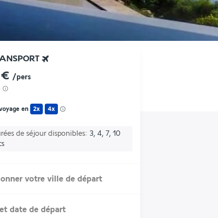
RANSPORT
 €
/pers
s
 voyage en
2x
4x
rées de séjour disponibles
3, 4, 7, 10
ts
ionner votre ville de départ
et date de départ