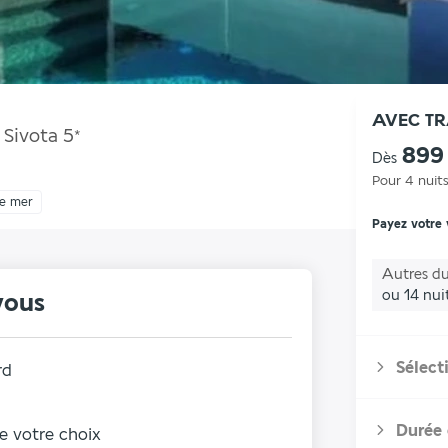
AVEC T
 Sivota
5
*
899
Dès
Pour 4 nuit
de mer
Payez votre
Autres du
ou 14 nui
vous
Sélect
rd
Durée 
de votre choix