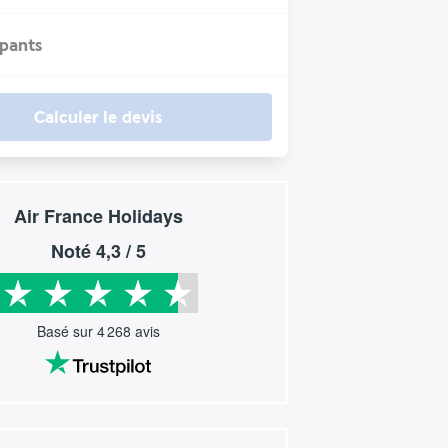
ipants
Calculer le devis
Air France Holidays
Noté
4,3
/ 5
Basé sur
4 268
avis