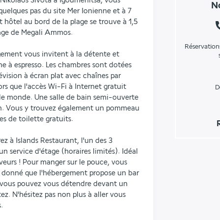
Nikolaos Sivota à Igoumenitsa, vous 
No
 quelques pas du site Mer Ionienne et à 7 
 hôtel au bord de la plage se trouve à 1,5 
lage de Megali Ammos.
Réservation
ement vous invitent à la détente et 
 à espresso. Les chambres sont dotées 
ision à écran plat avec chaînes par 
ors que l'accès Wi-Fi à Internet gratuit 
D
le monde. Une salle de bain semi-ouverte 
on. Vous y trouvez également un pommeau 
es de toilette gratuits.
z à Islands Restaurant, l'un des 3 
un service d'étage (horaires limités). Idéal 
eurs ! Pour manger sur le pouce, vous 
nt donné que l'hébergement propose un bar 
, vous pouvez vous détendre devant un 
ez. N'hésitez pas non plus à aller vous 
.