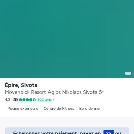
Épire, Sivota
Mövenpick Resort Agios Nikolaos Sivota
5
*
4,3
362
avis
Piscine extérieure
Centre de Fitness
Bord de mer
Échelonnez votre paiement, payez en
2x
ou