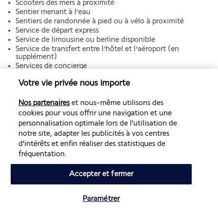
Scooters des mers à proximité
Sentier menant à l’eau
Sentiers de randonnée à pied ou à vélo à proximité
Service de départ express
Service de limousine ou berline disponible
Service de transfert entre l’hôtel et l’aéroport (en
supplément)
Services de concierge
Services de cérémonie de mariage
Votre vie privée nous importe
Serviettes de plage
Snack bar et/ou épicerie fine
Sol en carrelage dans les parties communes
Nos partenaires
et nous-même utilisons des
Sol en pierre dans les parties communes
cookies pour vous offrir une navigation et une
Sol lisse dans les parties communes
personnalisation optimale lors de l'utilisation de
Spa santé ou beauté à proximité
notre site, adapter les publicités à vos centres
Spéléologie à proximité
d'intérêts et enfin réaliser des statistiques de
Stationnement sur rue
fréquentation.
Sur une plage privée
Terrasse
Accepter et fermer
Toilettes à faible consommation d’eau uniquement
Transats de piscine
Transats de plage
Paramétrer
Tyrolienne à proximité
VTT à proximité
Vérifier les disponibilités