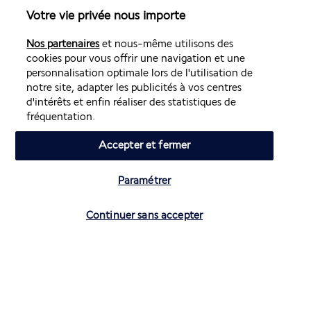
Salon accessible aux personnes en fauteuil roulant
Votre vie privée nous importe
Salon de coiffure
Sauna
Nos partenaires
et nous-même utilisons des
Service de garde d’enfants (en supplément)
cookies pour vous offrir une navigation et une
Service de limousine ou berline disponible
personnalisation optimale lors de l'utilisation de
Service de nettoyage à sec/blanchisserie
notre site, adapter les publicités à vos centres
Service de transfert entre l’hôtel et l’aéroport (en
supplément)
d'intérêts et enfin réaliser des statistiques de
Services de concierge
fréquentation.
Snack bar et/ou épicerie fine
Spa accessible aux personnes en fauteuil roulant
Accepter et fermer
Spa santé ou beauté à proximité
Surface de l’espace de conférence (mètres) : 51
Surface de l’espace de conférence (pieds) : 549
Paramétrer
Table de billard
Vérifier les disponibilités
Tasses réutilisables uniquement
Continuer sans accepter
Terrasse
Toilettes publiques accessibles aux personnes en fauteuil
roulant
Traitement humain des animaux
Transats de piscine
Télévision dans les espaces communs
Vitrine pour les artistes locaux