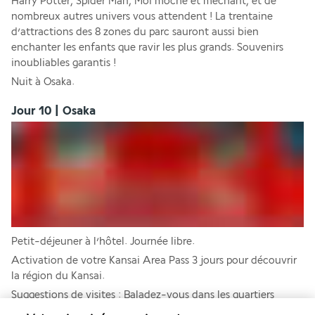
Harry Potter, Spider Man, Moi moche et méchant, et de 
nombreux autres univers vous attendent ! La trentaine 
d’attractions des 8 zones du parc sauront aussi bien 
enchanter les enfants que ravir les plus grands. Souvenirs 
inoubliables garantis !
Nuit à Osaka.
Jour 10 | Osaka
Petit-déjeuner à l’hôtel. Journée libre.
Activation de votre Kansai Area Pass 3 jours pour découvrir 
la région du Kansai.
Suggestions de visites : Baladez-vous dans les quartiers 
d’
Umeda, Namba 
et
 Shinsaibashi
 pour faire votre shopping, 