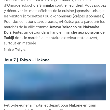
étendues vertes. Pour les plus gourmands, les ruelles 
d’Omoide Yokocho à 
Shinjuku
 sont le lieu idéal. Vous pouvez 
y découvrir les mets célèbres de la cuisine japonaise tels que 
les yakitori (brochettes) ou okonomiyaki (crêpes japonaises). 
Pour des collations savoureuses, n’hésitez pas à parcourir les 
marchés de la ville comme 
Ameya Yokocho
 ou 
Nakamise 
Dori
. Faites un détour dans l’ancien 
marché aux poissons de 
Tsukiji 
dont le marché alimentaire extérieur reste ouvert, 
surtout en matinée.
Nuit à Tokyo.
Jour 7 | Tokyo - Hakone
Petit-déjeuner à l’hôtel et départ pour 
Hakone 
en train 