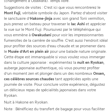
(changement à Odawara). Temps libre.
Suggestions de visites : C’est ici que vous rencontrerez le 
Mont Fuji
, véritable symbole du Japon. Partez d’abord visiter 
le sanctuaire d’
Hakone-jinja
 avec son grand Torii vermillon, 
puis prenez un bateau pour traverser le 
lac Ashi
 et apprécier 
la vue sur le Mont Fuji. Poursuivez par le téléphérique qui 
vous emmène à 
Owakudani
 pour voir les impressionnantes 
fumerolles de la carrière de souffre. C’est aussi l’endroit idéal 
pour profiter des sources d’eau chaude et se promener dans 
le 
Musée d’Art en plein air 
pour une balade nature originale. 
Cette étape est immanquable si vous voulez vous immerger 
dans la culture japonaise : expérimentez la 
nuit en Ryokan
, 
auberge japonaise authentique, où vous pourrez profiter 
d’un moment zen et plonger dans un des nombreux 
Onsen, 
ces célèbres sources chaudes
 tant appréciées après une 
journée de visite. Pour conclure votre expérience, dégustez 
un délicieux repas de spécialités japonaises dans votre 
Ryokan.
Nuit à Hakone en Ryokan.
Note : Bénéficiez du transfert de bagage pour vous faciliter 