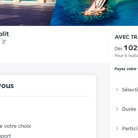
lit
AVEC T
3
*
1 0
Dès
Pour 6 nuits
Payez votre
vous
Sélect
Durée 
de votre choix
Partic
roport