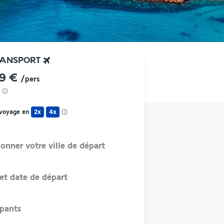
RANSPORT
29 €
/pers
 voyage en
2x
4x
ionner votre ville de départ
et date de départ
ipants