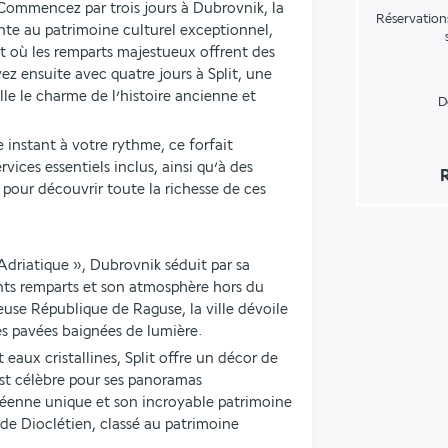
Commencez par trois jours à Dubrovnik, la 
Réservation
nte au patrimoine culturel exceptionnel, 
t où les remparts majestueux offrent des 
z ensuite avec quatre jours à Split, une 
le le charme de l’histoire ancienne et 
D
instant à votre rythme, ce forfait 
ices essentiels inclus, ainsi qu’à des 
R
 pour découvrir toute la richesse de ces 
Adriatique », Dubrovnik séduit par sa 
nts remparts et son atmosphère hors du 
use République de Raguse, la ville dévoile 
les pavées baignées de lumière.
aux cristallines, Split offre un décor de 
est célèbre pour ses panoramas 
enne unique et son incroyable patrimoine 
e Dioclétien, classé au patrimoine 