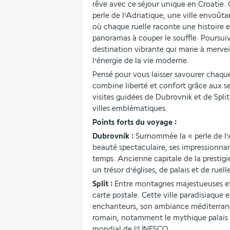
rêve avec ce séjour unique en Croatie. 
perle de l’Adriatique, une ville envoûta
où chaque ruelle raconte une histoire e
panoramas à couper le souffle. Poursuive
destination vibrante qui marie à merveil
l’énergie de la vie moderne.
Pensé pour vous laisser savourer chaque 
combine liberté et confort grâce aux serv
visites guidées de Dubrovnik et de Split
villes emblématiques.
Points forts du voyage :
Dubrovnik :
 Surnommée la « perle de l’
beauté spectaculaire, ses impressionna
temps. Ancienne capitale de la prestigie
un trésor d’églises, de palais et de ruel
Split :
 Entre montagnes majestueuses et e
carte postale. Cette ville paradisiaque 
enchanteurs, son ambiance méditerrané
romain, notamment le mythique palais d
mondial de l’UNESCO.