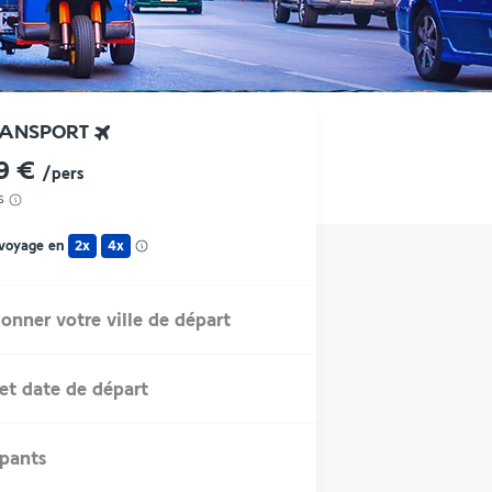
RANSPORT
9 €
/pers
s
 voyage en
2x
4x
ionner votre ville de départ
et date de départ
ipants