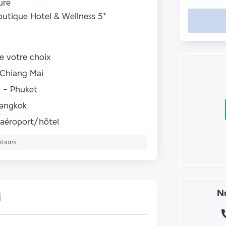
ure
outique Hotel & Wellness 5*
de votre choix
 Chiang Mai
 - Phuket
Bangkok
r aéroport/hôtel
ptions.
No
i