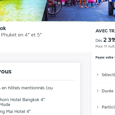
kok
AVEC T
Phuket en 4* et 5*
2 31
Dès
Pour 11 nuit
Payez votre
vous
Sélect
ts en hôtels mentionnés (ou
Durée 
thorn Hotel Bangkok 4*
 Mode
Partic
ng Mai Hotel 4*