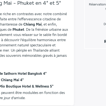
 Mai - Phuket en 4* et 5*
Réservation
e riche en contrastes avec notre combiné 
de 12 jours, vous offrant une fusion parfaite entre l'effervescence citadine de 
D
nchanteresse de 
Chiang Mai
, et enfin, 
aques de 
Phuket
. De la frénésie urbaine aux 
lement vous relaxer sur le sable fin bordé 
 à découvrir l'équilibre harmonieux entre 
ronnement naturel spectaculaire et 
 mer. Un périple en Thaïlande alliant 
des souvenirs mémorables gravés à jamais 
ode Sathorn Hotel Bangkok 4*
U Chiang Mai 4*
e Mio Boutique Hotel & Wellness 5*
s peuvent être modulées en fonction des 
e jour d'arrivée.