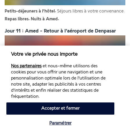
Petits-déjeuners à l'hôtel.
 Séjours libres à votre convenance.
Repas libres. Nuits à Amed.
Jour 11 : Amed - Retour à l'aéroport de Denpasar
Votre vie privée nous importe
Nos partenaires
et nous-même utilisons des
cookies pour vous offrir une navigation et une
personnalisation optimale lors de l'utilisation de
notre site, adapter les publicités à vos centres
Petit-déjeuner à l’hôtel.
 Matinée libre.
d'intérêts et enfin réaliser des statistiques de
Transfert à l’aéroport de Denpasar pour prendre votre vol 
fréquentation.
retour.
Accepter et fermer
COMBINÉ en 12 ou 14 nuits
Si vous optez pour un combiné en 12 nuits :
Paramétrer
Jour 5 : Ubud (repas libres)