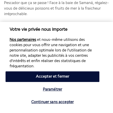
Pescador que ça se passe ! Face à la baie de Samaná, régalez-
vous de délicieux poissons et fruits de mer à la fraicheur 
irréprochable. 
Plus de détails
Votre vie privée nous importe
Nos partenaires
et nous-même utilisons des
Activités & Lifestyle
cookies pour vous offrir une navigation et une
personnalisation optimale lors de l'utilisation de
notre site, adapter les publicités à vos centres
Idéalement lové au bord de la Bahía Escocesa, le Grand 
d'intérêts et enfin réaliser des statistiques de
Bahia Principe El Portillo côtoie quelques-uns des paysages 
fréquentation.
les plus merveilleux de la côte est dominicaine.
Accepter et fermer
Aux portes du parc national Los Haitises, votre luxueux 
refuge est le point de départ d'inoubliables randonnées dans 
Paramétrer
la forêt tropicale et de sorties en bateau le long de fjords 
bordés de mangrove. À courte distance de l'hôtel, vous 
Vérifier les disponibilités
pourrez découvrir les chutes El Limón ou la Playa Rincon. 
Continuer sans accepter
Sans bouger de l'établissement, vous aurez l'opportunité 
d'étendre votre serviette au bord de la piscine ou sur le sable 