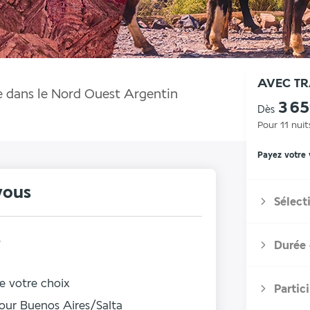
AVEC T
dans le Nord Ouest Argentin
3 6
Dès
Pour 11 nuit
Payez votre
vous
Sélect
s
Durée 
de votre choix
Partic
tour Buenos Aires/Salta