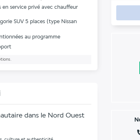
s en service privé avec chauffeur
égorie SUV 5 places (type Nissan
mentionnées au programme
roport
ptions.
i
utaire dans le Nord Ouest
No
 culture et authenticité.