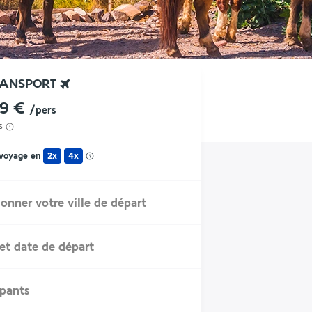
RANSPORT
59 €
/pers
s
 voyage en
2x
4x
ionner votre ville de départ
et date de départ
ipants