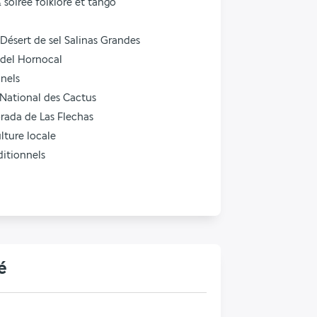
& soirée folklore et tango
 Désert de sel Salinas Grandes
 del Hornocal
nnels
 National des Cactus
rada de Las Flechas
lture locale
ditionnels
é