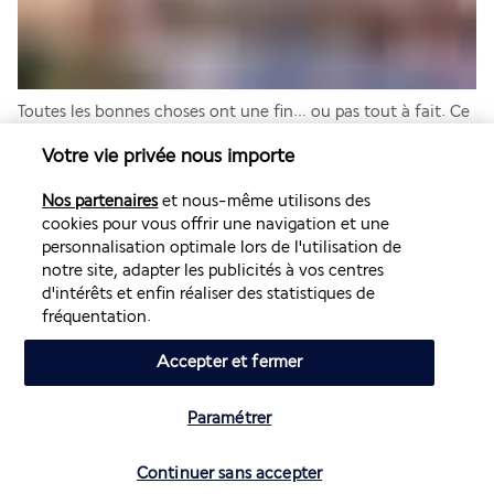
Toutes les bonnes choses ont une fin… ou pas tout à fait. Ce 
matin, vous procédez au 
check-out
 de l’hôtel 
Arthouse 
Votre vie privée nous importe
Hotel New York City 4*
. Les chambres doivent être 
libérées 
avant midi
, mais si votre vol est prévu plus tard, n’hésitez pas 
Nos partenaires
et nous-même utilisons des
à confier vos bagages à la réception pour profiter de 
cookies pour vous offrir une navigation et une
quelques heures supplémentaires en toute légèreté. 
Balade 
personnalisation optimale lors de l'utilisation de
dans Central Park
, dernier café dans le 
West Village
, ou 
notre site, adapter les publicités à vos centres
pause shopping sur 
Columbus Avenue
…
d'intérêts et enfin réaliser des statistiques de
Fin de votre séjour.
fréquentation.
EXTENSION en 5 ou 6 nuits :
Accepter et fermer
Si vous optez pour une extension en 5 nuits :
Jour 5 : Journée libre à New York City
Paramétrer
Jour 6 : Départ de New York City. Fin du séjour
Vérifier les disponibilités
Si vous optez pour une extension en 6 nuits :
Continuer sans accepter