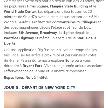
Commencez votre exploration depuis l'un des 20 arrêts, dont 
les populaires 
Times Square
, l’
Empire State Building
 et le 
World Trade Center
. Les départs ont lieu toutes les 20 
minutes de 9h à 17h avec le premier bus partant de M&M’s 
World à l'Arrêt 1. Profitez des 
commentaires multilingues
 et 
des vues magnifiques depuis l'étage supérieur du bus, 
incluant
 5th Avenue
, 
Broadway
, la skyline depuis le 
Westside Highway
 et même un aperçu de la 
Statue de la 
Liberté
.
Utilisez l'application Big Bus pour suivre en temps réel les 
bus, localiser les arrêts à proximité et personnaliser votre 
itinéraire. Passez du temps à explorer 
Soho
 ou à vous 
détendre à 
Bryant Park
. Vivez une journée unique associant 
l'effervescence de la ville et la liberté d'improviser.
Repas libres. Nuit à l'hôtel.
JOUR 5 : DÉPART DE NEW YORK CITY