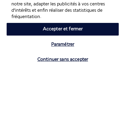
notre site, adapter les publicités à vos centres
Air France Holidays
d'intérêts et enfin réaliser des statistiques de
fréquentation.
Noté
4,3
/ 5
Accepter et fermer
Paramétrer
Basé sur
4 272
avis
Vérifier les disponibilités
Continuer sans accepter
Nos experts à votre écoute
01 70 99 99 52
Réservations 7j/7 du lundi au vendredi de 10h à 20h. Le
samedi et dimanche de 10h à 19h
(Prix d'un appel local)