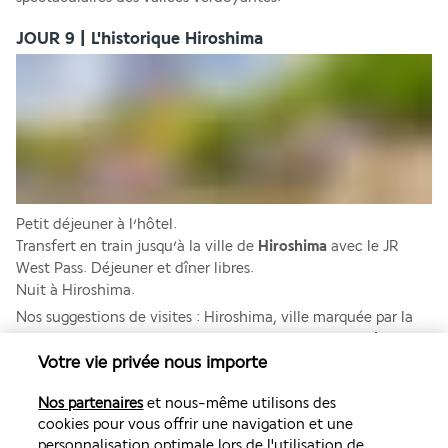
JOUR 9 | L'historique Hiroshima
Petit déjeuner à l’hôtel. 
Transfert en train jusqu’à la ville de 
Hiroshima
 avec le JR 
West Pass. Déjeuner et dîner libres. 
Nuit à Hiroshima.
Nos suggestions de visites : Hiroshima, ville marquée par la 
bombe atomique de la Seconde Guerre mondiale, mêle 
modernité et traces historiques. Le 
Dôme de Genbaku
, 
Votre vie privée nous importe
ancien palais d'exposition dont il ne reste que les vestiges, 
Nos partenaires
et nous-même utilisons des
vous plonge dans une atmosphère singulière. Prolongez 
cookies pour vous offrir une navigation et une
cette visite au musée du mémorial de la Paix pour ses 
personnalisation optimale lors de l'utilisation de