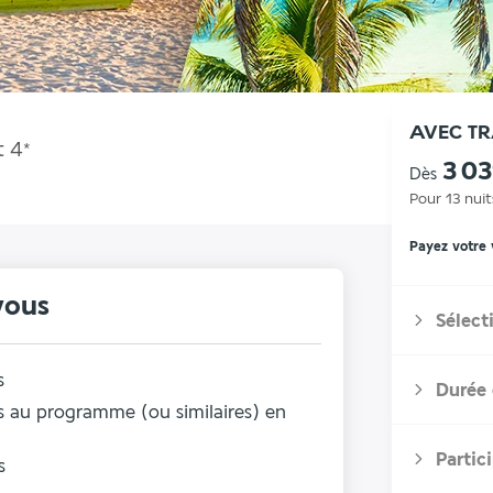
AVEC T
t
4
*
3 0
Dès
Pour 13 nuit
Payez votre
vous
Sélect
s
Durée 
au programme (ou similaires) en
Partic
s