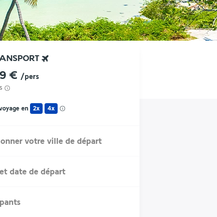
RANSPORT
39 €
/pers
s
 voyage en
2x
4x
ionner votre ville de départ
et date de départ
ipants