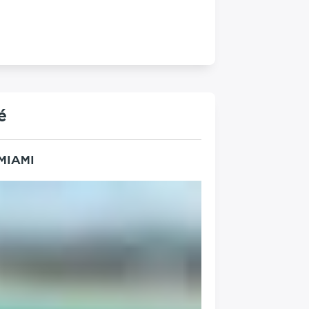
é
 MIAMI