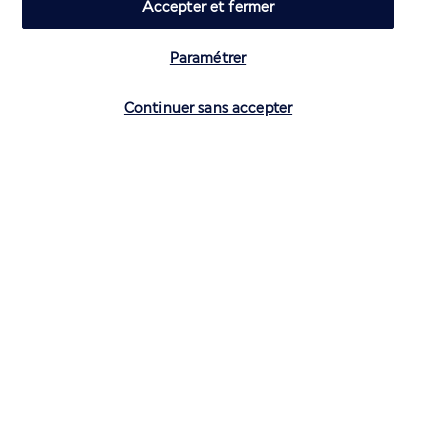
Accepter et fermer
Paramétrer
Vérifier les disponibilités
Continuer sans accepter
CONTACTEZ-NOUS
01 70 99 99 52
Réservations 7j/7 du lundi au vendredi de 10h à 20h. Le samedi et
dimanche de 10h à 19h
(Prix d'un appel local)
Depuis l’étranger et les DROM-COM
+33 1 70 99 99 52
(Prix d’un appel international)
Privilégiez les heures à faible affluence