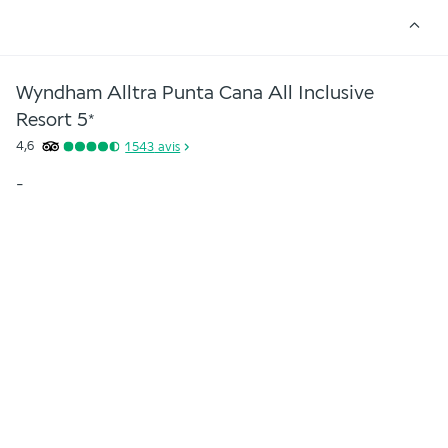
Wyndham Alltra Punta Cana All Inclusive
Resort
5
*
4,6
1 543
avis
-