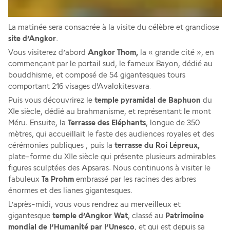
La matinée sera consacrée à la visite du célèbre et grandiose 
site d’Angkor
.
Vous visiterez d’abord 
Angkor Thom, 
la « grande cité », en 
commençant par le portail sud, le fameux Bayon, dédié au 
bouddhisme, et composé de 54 gigantesques tours 
comportant 216 visages d'Avalokitesvara.
Puis vous découvrirez le 
temple pyramidal de Baphuon
 du 
XIe siècle, dédié au brahmanisme, et représentant le mont 
Méru. Ensuite, la 
Terrasse des Eléphants
, longue de 350 
mètres, qui accueillait le faste des audiences royales et des 
cérémonies publiques ; puis la 
terrasse du Roi Lépreux,
plate-forme du XIIe siècle qui présente plusieurs admirables 
figures sculptées des Apsaras. Nous continuons à visiter le 
fabuleux 
Ta Prohm 
embrassé par les racines des arbres 
énormes et des lianes gigantesques.
L’après-midi, vous vous rendrez au merveilleux et 
gigantesque 
temple d’Angkor Wat
, classé au
 Patrimoine 
mondial de l’Humanité par l’Unesco
, et qui est depuis sa 