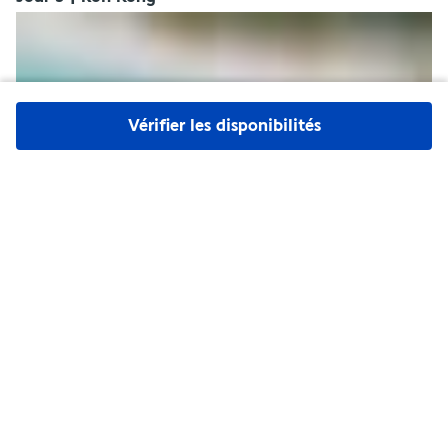
Vérifier les disponibilités
Vous aurez une journée entièrement libre (service de 
transfert et chauffeur indisponibles) pour vous détendre à la 
plage ou à la piscine.
Repas libres.
Nuit à Koh Rong.
Jour 10 | Koh Rong - Kep