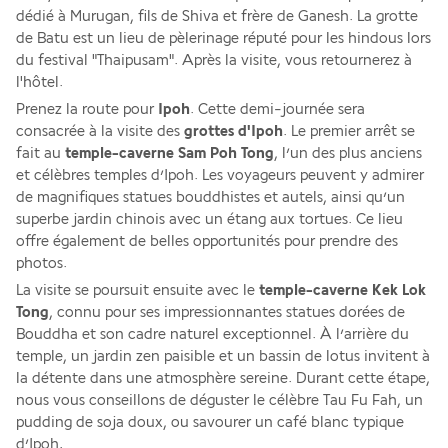
dédié à Murugan, fils de Shiva et frère de Ganesh. La grotte 
de Batu est un lieu de pèlerinage réputé pour les hindous lors 
du festival "Thaipusam". Après la visite, vous retournerez à 
l'hôtel. 
Prenez la route pour
 Ipoh
. Cette demi-journée sera 
consacrée à la visite des 
grottes d'Ipoh
. Le premier arrêt se 
fait au 
temple-caverne Sam Poh Tong
, l’un des plus anciens 
et célèbres temples d’Ipoh. Les voyageurs peuvent y admirer 
de magnifiques statues bouddhistes et autels, ainsi qu’un 
superbe jardin chinois avec un étang aux tortues. Ce lieu 
offre également de belles opportunités pour prendre des 
photos. 
La visite se poursuit ensuite avec le
 temple-caverne Kek Lok 
Tong
, connu pour ses impressionnantes statues dorées de 
Bouddha et son cadre naturel exceptionnel. À l’arrière du 
temple, un jardin zen paisible et un bassin de lotus invitent à 
la détente dans une atmosphère sereine. Durant cette étape, 
nous vous conseillons de déguster le célèbre Tau Fu Fah, un 
pudding de soja doux, ou savourer un café blanc typique 
d’Ipoh.