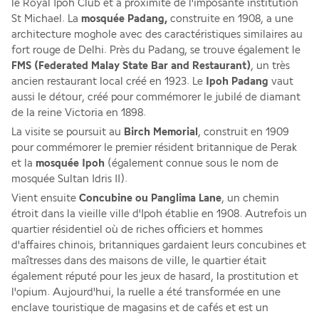
le Royal Ipoh Club et à proximité de l'imposante institution 
St Michael. La 
mosquée Padang,
 construite en 1908, a une 
architecture moghole avec des caractéristiques similaires au 
fort rouge de Delhi. Près du Padang, se trouve également le 
FMS (Federated Malay State Bar and Restaurant)
, un très 
ancien restaurant local créé en 1923. Le 
Ipoh Padang
 vaut 
aussi le détour, créé pour commémorer le jubilé de diamant 
de la reine Victoria en 1898. 
La visite se poursuit au 
Birch Memorial
, construit en 1909 
pour commémorer le premier résident britannique de Perak 
et la 
mosquée Ipoh
 (également connue sous le nom de 
mosquée Sultan Idris II). 
Vient ensuite 
Concubine ou Panglima Lane
, un chemin 
étroit dans la vieille ville d'Ipoh établie en 1908. Autrefois un 
quartier résidentiel où de riches officiers et hommes 
d'affaires chinois, britanniques gardaient leurs concubines et 
maîtresses dans des maisons de ville, le quartier était 
également réputé pour les jeux de hasard, la prostitution et 
l'opium. Aujourd'hui, la ruelle a été transformée en une 
enclave touristique de magasins et de cafés et est un 