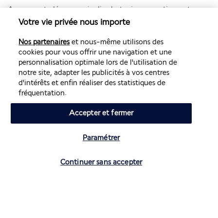
Au sommet, découvrez jardins botaniques, sentiers nature, 
restaurants savoureux et le spectaculaire site 
The Habitat
. Et 
Votre vie privée nous importe
pour finir la journée en beauté ? Un coucher de soleil 
flamboyant sur le détroit de Malacca, un souvenir gravé à 
Nos partenaires
et nous-même utilisons des
jamais.
cookies pour vous offrir une navigation et une
personnalisation optimale lors de l'utilisation de
Nuit à George Town.
notre site, adapter les publicités à vos centres
d'intérêts et enfin réaliser des statistiques de
JOUR 9 | Journée de rêve entre mer et nature
fréquentation.
luxuriante
Accepter et fermer
Paramétrer
Vérifier les disponibilités
Continuer sans accepter
Petit-déjeuner à l'hôtel.
Partez ce matin vers le sud, direction 
Lumut
, où votre 
bateau privé vous attend pour une traversée de 40 minutes 