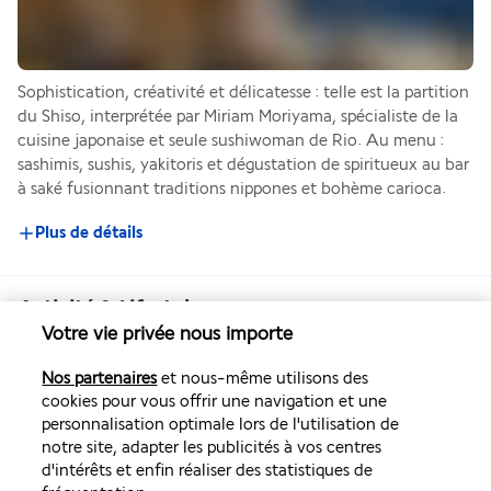
Sophistication, créativité et délicatesse : telle est la partition 
du Shiso, interprétée par Miriam Moriyama, spécialiste de la 
cuisine japonaise et seule sushiwoman de Rio. Au menu : 
sashimis, sushis, yakitoris et dégustation de spiritueux au bar 
à saké fusionnant traditions nippones et bohème carioca.
Plus de détails
Activité & Lifestyle
Votre vie privée nous importe
Nos partenaires
et nous-même utilisons des
À proximité des boutiques élégantes et des nouvelles 
cookies pour vous offrir une navigation et une
adresses branchées, le Grand Hyatt Rio de Janeiro vous 
personnalisation optimale lors de l'utilisation de
reçoit dans la réserve de Marapendi pour un séjour urbain au 
notre site, adapter les publicités à vos centres
cœur de la nature.
d'intérêts et enfin réaliser des statistiques de
Serti entre océan et montagne, le quartier de Barra da Tijuca 