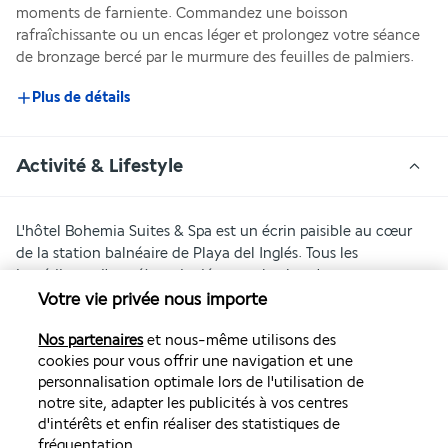
moments de farniente. Commandez une boisson 
rafraîchissante ou un encas léger et prolongez votre séance 
de bronzage bercé par le murmure des feuilles de palmiers.
Plus de détails
Activité & Lifestyle
L'hôtel Bohemia Suites & Spa est un écrin paisible au cœur 
de la station balnéaire de Playa del Inglés. Tous les 
ingrédients d'un séjour de détente absolue s'y retrouvent. 
Votre vie privée nous importe
En plus d'être proche d'une longue plage de sable fin et des 
vastes dunes, l'établissement met à votre disposition deux 
Nos partenaires
et nous-même utilisons des
piscines. L'un des bassins accueille un bain à remous et de la 
cookies pour vous offrir une navigation et une
personnalisation optimale lors de l'utilisation de
nage à contre-courant. L'hôtel intègre également une 
notre site, adapter les publicités à vos centres
piscine intérieure. Au spa, la décoration sculpte une 
d'intérêts et enfin réaliser des statistiques de
ambiance zen des plus agréables qui vous aide à mieux 
fréquentation.