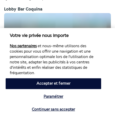
Lobby Bar Coquina
Votre vie privée nous importe
Nos partenaires
et nous-même utilisons des
cookies pour vous offrir une navigation et une
Le lobby bar est un lieu de détente qui vous permet de 
personnalisation optimale lors de l'utilisation de
notre site, adapter les publicités à vos centres
contempler la mer tout en sirotant un verre de cocktail ou 
d'intérêts et enfin réaliser des statistiques de
de vin. Si vous le désirez, vous pourrez également 
fréquentation.
commander un thé ou un café.
Accepter et fermer
Plus de détails
Paramétrer
Activités & Lifestyle
Vérifier les disponibilités
Continuer sans accepter