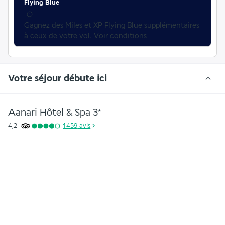
Flying Blue
Gagnez des Miles et XP Flying Blue supplémentaires 
à ceux de votre vol. 
Voir conditions
Votre séjour débute ici
Aanari Hôtel & Spa
3
*
4,2
1 459
avis