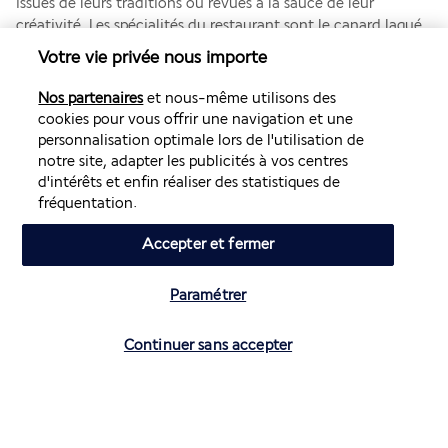
issues de leurs traditions ou revues à la sauce de leur 
créativité. Les spécialités du restaurant sont le canard laqué 
et les fruits de mer, entre autres délices.
Votre vie privée nous importe
The Colonial Garden
Nos partenaires
et nous-même utilisons des
cookies pour vous offrir une navigation et une
personnalisation optimale lors de l'utilisation de
notre site, adapter les publicités à vos centres
d'intérêts et enfin réaliser des statistiques de
fréquentation.
Accepter et fermer
C’est ici que vous savourerez votre petit-déjeuner, les yeux 
Paramétrer
tournés vers l’océan. Vous pourrez aussi dîner au buffet, face 
au coucher de soleil, ou commander de nombreux plats à la 
carte.
Continuer sans accepter
The Colonial Bar