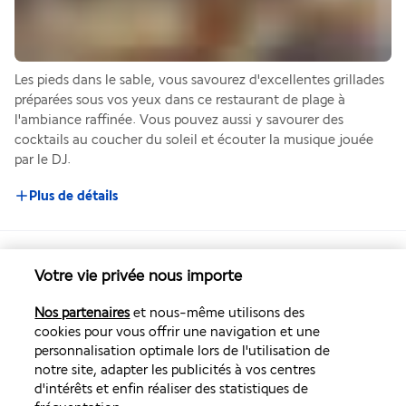
Les pieds dans le sable, vous savourez d'excellentes grillades 
préparées sous vos yeux dans ce restaurant de plage à 
l'ambiance raffinée. Vous pouvez aussi y savourer des 
cocktails au coucher du soleil et écouter la musique jouée 
par le DJ.
Plus de détails
Activité & Lifestyle
Votre vie privée nous importe
Nos partenaires
et nous-même utilisons des
L'hôtel possède une piscine, un spa, une salle de sport et un 
cookies pour vous offrir une navigation et une
centre de sports nautiques. En plus de toutes ces activités, 
personnalisation optimale lors de l'utilisation de
vous pouvez vous relaxer sur la plage de sable blanc et 
notre site, adapter les publicités à vos centres
découvrir la culture locale au village Santa Maria.
d'intérêts et enfin réaliser des statistiques de
Pour des moments de détente, installez-vous sur un transat 