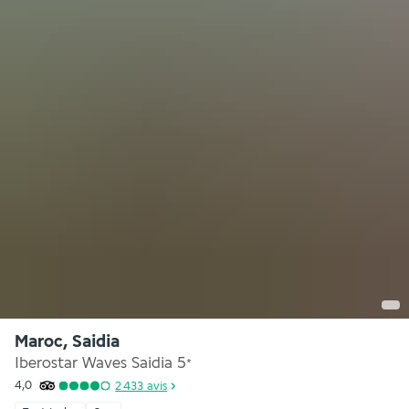
Maroc, Saidia
Iberostar Waves Saidia
5
*
4,0
2 433
avis