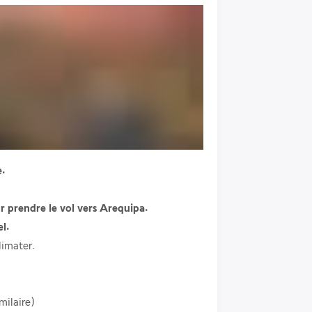
e.
ur prendre le vol vers Arequipa.
l. 
limater.
milaire)