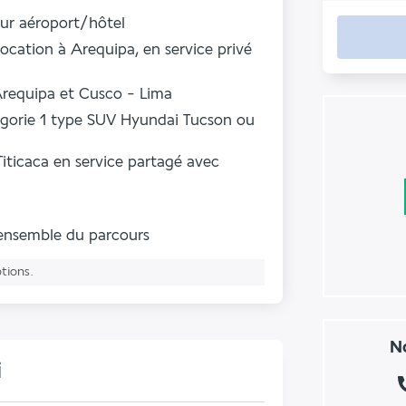
tour aéroport/hôtel
ocation à Arequipa, en service privé
Arequipa et Cusco - Lima
tégorie 1 type SUV Hyundai Tucson ou
Titicaca en service partagé avec
'ensemble du parcours
ptions.
No
i