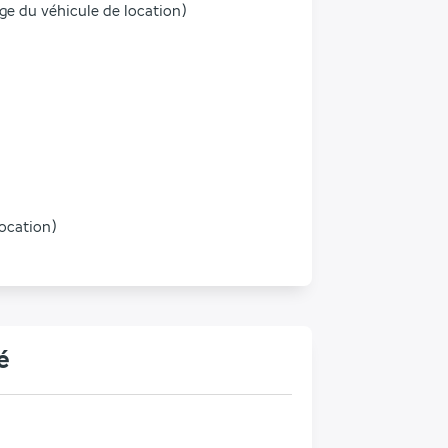
rge du véhicule de location)
location)
é