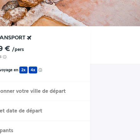
RANSPORT
9 €
/pers
s
 voyage en
2x
4x
ionner votre ville de départ
et date de départ
ipants