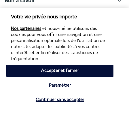
Bon à savoir
Votre vie privée nous importe
Volez avec Air France et Transavia
Nos partenaires
et nous-même utilisons des
Informations utiles
cookies pour vous offrir une navigation et une
personnalisation optimale lors de l'utilisation de
notre site, adapter les publicités à vos centres
d'intérêts et enfin réaliser des statistiques de
fréquentation.
Air France Holidays
Accepter et fermer
Noté
4,3
/ 5
Paramétrer
Vérifier les disponibilités
Continuer sans accepter
Basé sur
4 275
avis