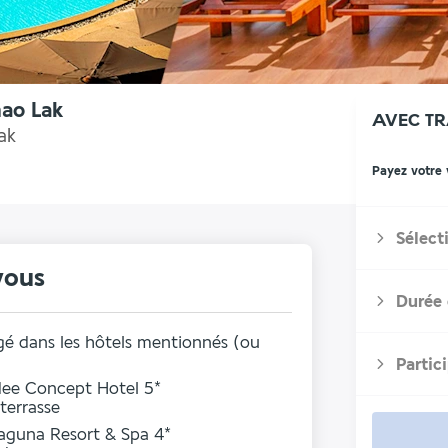
hao Lak
AVEC T
ak
Payez votre
Sélect
vous
Durée 
ogé dans les hôtels mentionnés (ou
Partic
dee Concept Hotel 5*
 terrasse
Laguna Resort & Spa 4*