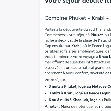
Votre séjour débute ic
Combiné Phuket - Krabi -
Partez à la découverte du sud thaïlandai
Commencez votre séjour à 
Phuket
, au
niché à deux pas de la plage de Kata, id
Cap ensuite sur
 Krabi
, où le Peace Lagu
paisibles et falaises emblématiques, da
Vous terminerez votre voyage à 
Khao L
mer offrant de superbes infrastructures
préservée et un cadre naturel grandiose
cherchent à allier confort, diversité d
Votre séjour:
3 nuits à Phuket, logé au Metadee C
3 nuits à Krabi, logé au Peace Lagun
6 ou 8 nuits à Khao Lak, logé au Pu
A noter 
: Merci de noter que les nuité