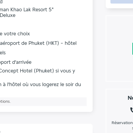
rd
lman Khao Lak Resort 5*
 Deluxe
de votre choix
r aéroport de Phuket (HKT) - hôtel
els
oport d'arrivée
Concept Hotel (Phuket) si vous y
à l'hôtel où vous logerez le soir du
No
ptions.
Réservation