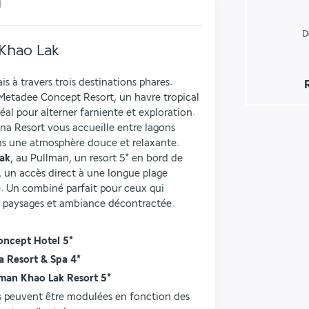
i
D
 Khao Lak
s à travers trois destinations phares. 
 Metadee Concept Resort, un havre tropical 
éal pour alterner farniente et exploration. 
na Resort vous accueille entre lagons 
ns une atmosphère douce et relaxante. 
ak
, au Pullman, un resort 5* en bord de 
, un accès direct à une longue plage 
. Un combiné parfait pour ceux qui 
es paysages et ambiance décontractée.
oncept Hotel 5*
a Resort & Spa 4*
llman Khao Lak Resort 5*
es peuvent être modulées en fonction des 