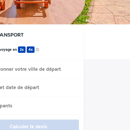
RANSPORT
 voyage en
2x
4x
ionner votre ville de départ
et date de départ
ipants
Calculer le devis