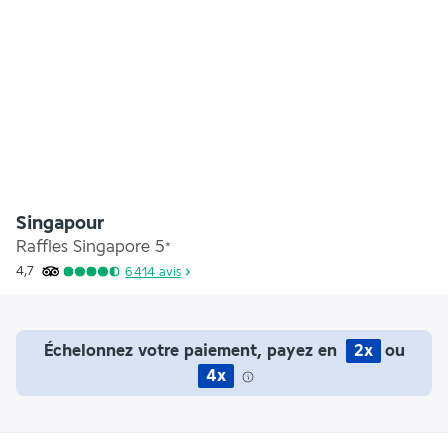
Singapour
Raffles Singapore
5
*
4,7
6 414
avis
Échelonnez votre paiement, payez en
2x
ou
4x