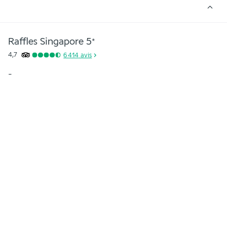
Raffles Singapore
5
*
4,7
6 414
avis
-