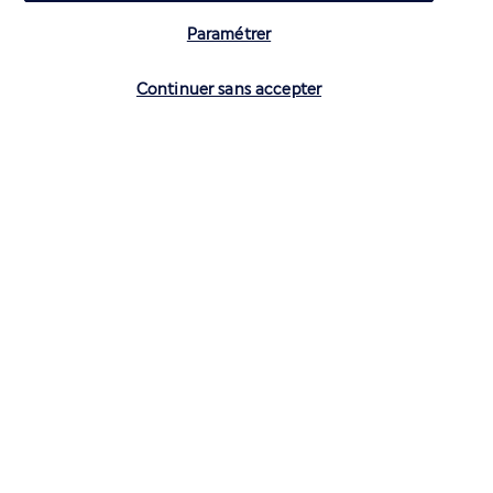
Paramétrer
Vérifier les disponibilités
Continuer sans accepter
CONTACTEZ-NOUS
01 70 99 99 52
Réservations 7j/7 du lundi au vendredi de 10h à 20h. Le samedi et
dimanche de 10h à 19h
(Prix d'un appel local)
Depuis l’étranger et les DROM-COM
+33 1 70 99 99 52
(Prix d’un appel international)
Privilégiez les heures à faible affluence