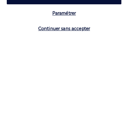
Basé sur
4 270
avis
Paramétrer
Vérifier les disponibilités
Continuer sans accepter
Nos experts à votre écoute
01 70 99 99 52
Réservations 7j/7 du lundi au vendredi de 10h à 20h. Le
samedi et dimanche de 10h à 19h
(Prix d'un appel local)
Depuis l’étranger et les DROM-COM
+33 1 70 99 99 52
(Prix d’un appel international)
Référence produit : 675258