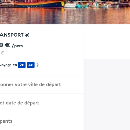
RANSPORT
39 €
/pers
 voyage en
2x
4x
ionner votre ville de départ
et date de départ
ipants