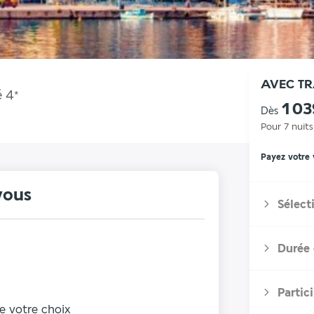
AVEC T
é
4
*
1 0
Dès
Pour 7 nuits
Payez votre
vous
Sélect
Durée 
Partic
de votre choix