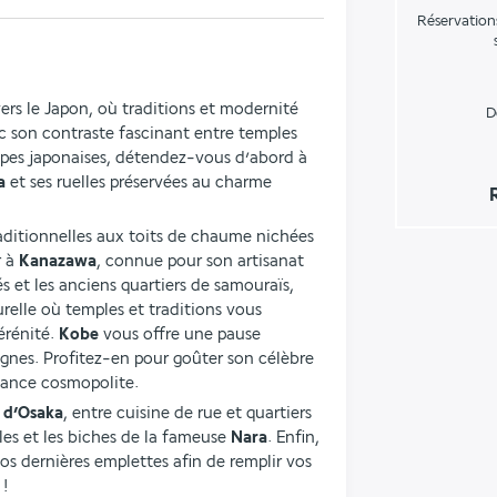
Réservation
ers le Japon, où traditions et modernité 
D
c son contraste fascinant entre temples 
anciens et néons futuristes. Dans les Alpes japonaises, détendez-vous d’abord à 
a
 et ses ruelles préservées au charme 
aditionnelles aux toits de chaume nichées 
 à 
Kanazawa
, connue pour son artisanat 
és et les anciens quartiers de samouraïs, 
urelle où temples et traditions vous 
rénité. 
Kobe
 vous offre une pause 
gnes. Profitez-en pour goûter son célèbre 
ance cosmopolite.
 
d’Osaka
, entre cuisine de rue et quartiers 
les et les biches de la fameuse 
Nara
. Enfin, 
os dernières emplettes afin de remplir vos 
 !