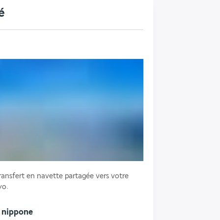
é
transfert en navette partagée vers votre 
yo.
e nippone