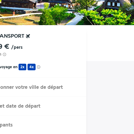
RANSPORT
9 €
/pers
s
 voyage en
2x
4x
ionner votre ville de départ
et date de départ
ipants