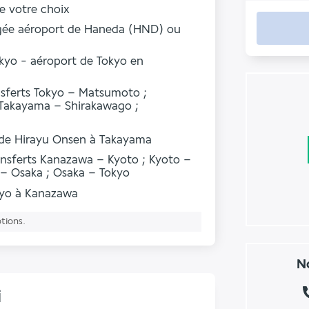
de votre choix
agée aéroport de Haneda (HND) ou
okyo - aéroport de Tokyo en
ansferts Tokyo – Matsumoto ;
Takayama – Shirakawago ;
r de Hirayu Onsen à Takayama
transferts Kanazawa – Kyoto ; Kyoto –
 – Osaka ; Osaka – Tokyo
kyo à Kanazawa
ptions.
No
i