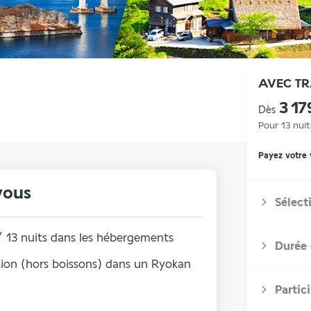
AVEC T
3 17
Dès
Pour 13 nuit
Payez votre
vous
Sélect
s / 13 nuits dans les hébergements
Durée 
ion (hors boissons) dans un Ryokan
Partic