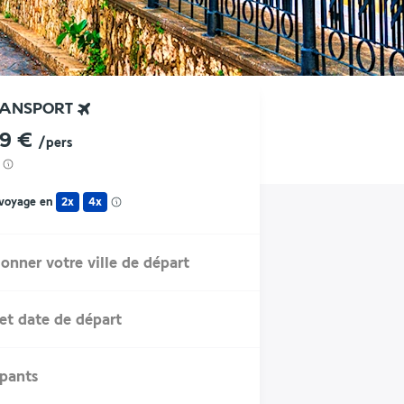
RANSPORT
39 €
/pers
 voyage en
2x
4x
ionner votre ville de départ
et date de départ
ipants