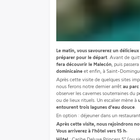
Le matin, vous savourerez un délicieux 
préparer pour le départ
. Avant de qui
fera découvrir le Malecón
, puis passer
dominicaine
 et enfin, à Saint-Domingu
Après cette visite de quelques sites im
nous ferons notre dernier arrêt
 au parc
observer les cavernes souterraines du pe
ou de lieux rituels. Un escalier mène à
 
entourent trois lagunes d'eau douce
.
En option : déjeuner dans un restaurant
Après cette visite, nous rejoindrons no
Vous arriverez à l'hôtel vers 15 h.
Hôtel 
: Caribe Deluxe Princess 5* (ou si