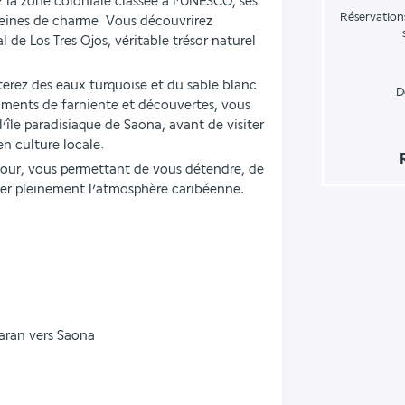
a zone coloniale classée à l’UNESCO, ses 
Réservation
leines de charme. Vous découvrirez 
 de Los Tres Ojos, véritable trésor naturel 
terez des eaux turquoise et du sable blanc 
D
oments de farniente et découvertes, vous 
’île paradisiaque de Saona, avant de visiter 
 en culture locale.
jour, vous permettant de vous détendre, de 
urer pleinement l’atmosphère caribéenne.
aran vers Saona