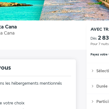
ta Cana
AVEC T
ta Cana
2 8
Dès
Pour 7 nuits
Payez votre
vous
Sélect
ans les hébergements mentionnés
Durée 
Partic
de votre choix