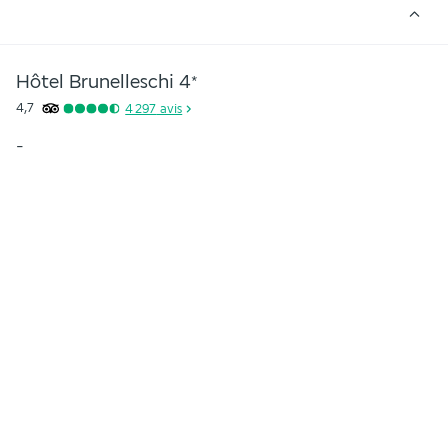
Hôtel Brunelleschi
4
*
4,7
4 297
avis
-