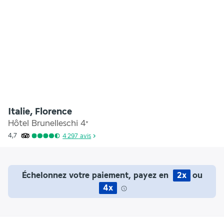
Italie, Florence
Hôtel Brunelleschi
4
*
4,7
4 297
avis
Échelonnez votre paiement, payez en
2x
ou
4x