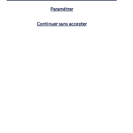
Paramétrer
Vérifier les disponibilités
Continuer sans accepter
CONTACTEZ-NOUS
01 70 99 99 52
Réservations 7j/7 du lundi au vendredi de 10h à 20h. Le samedi et
dimanche de 10h à 19h
(Prix d'un appel local)
Depuis l’étranger et les DROM-COM
+33 1 70 99 99 52
(Prix d’un appel international)
Privilégiez les heures à faible affluence