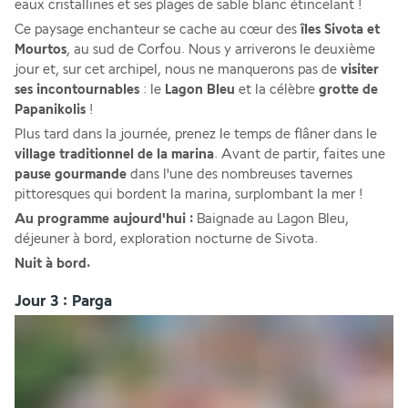
eaux cristallines et ses plages de sable blanc étincelant ! 
Ce paysage enchanteur se cache au cœur des
 îles Sivota et 
Mourtos
, au sud de Corfou. Nous y arriverons le deuxième 
jour et, sur cet archipel, nous ne manquerons pas de 
visiter 
ses incontournables 
: le 
Lagon Bleu
 et la célèbre 
grotte de 
Papanikolis
 ! 
Plus tard dans la journée, prenez le temps de flâner dans le
village traditionnel de la marina
. Avant de partir, faites une
pause gourmande
 dans l'une des nombreuses tavernes 
pittoresques qui bordent la marina, surplombant la mer !
Au programme aujourd'hui : 
Baignade au Lagon Bleu, 
déjeuner à bord, exploration nocturne de Sivota.
Nuit à bord.
Jour 3 : Parga