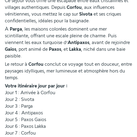
Ce séjour vous offre une escapade entre eaux cristallines et 
villages authentiques. Depuis 
Corfou
, aux influences 
vénitiennes, vous mettez le cap sur 
Sivota 
et ses criques 
confidentielles, idéales pour la baignade.
À 
Parga
, les maisons colorées dominent une mer 
scintillante, offrant une escale pleine de charme. Puis 
viennent les eaux turquoise d’
Antipaxos
, avant de rejoindre 
Gaios
, port animé de 
Paxos
, et 
Lakka
, niché dans une baie 
paisible.
Le retour à 
Corfou 
conclut ce voyage tout en douceur, entre 
paysages idylliques, mer lumineuse et atmosphère hors du 
temps.
Votre itinéraire jour par jour :
Jour 1 : Arrivée à Corfou
Jour 2 : Sivota
Jour 3 : Parga
Jour 4 : Antipaxos
Jour 5 : Paxos Gaios
Jour 6 : Paxos Lakka 
Jour 7 : Corfou