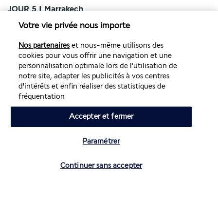
JOUR 5 I Marrakech
Votre vie privée nous importe
Nos partenaires
et nous-même utilisons des
cookies pour vous offrir une navigation et une
personnalisation optimale lors de l'utilisation de
notre site, adapter les publicités à vos centres
d'intérêts et enfin réaliser des statistiques de
fréquentation.
Journée découverte libre de Marrakech. 
Diverses excursions disponible en option. 
Accepter et fermer
Diner libre, et nuit au Riad.
Paramétrer
JOUR 6 I Marrakech
Continuer sans accepter