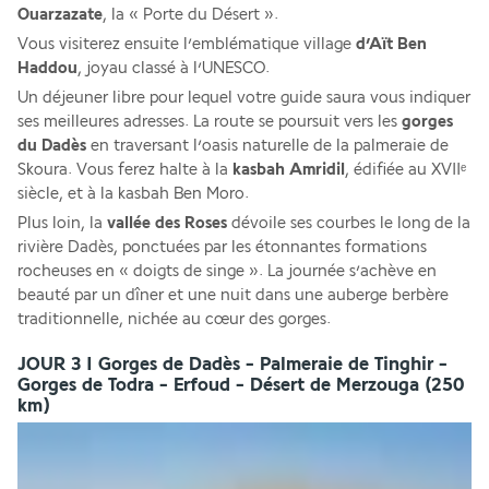
Ouarzazate
, la « Porte du Désert ». 
Vous visiterez ensuite l’emblématique village 
d’Aït Ben 
Haddou
, joyau classé à l’UNESCO. 
Un déjeuner libre pour lequel votre guide saura vous indiquer 
ses meilleures adresses. La route se poursuit vers les 
gorges 
du Dadès
 en traversant l’oasis naturelle de la palmeraie de 
Skoura. Vous ferez halte à la 
kasbah Amridil
, édifiée au XVIIᵉ 
siècle, et à la kasbah Ben Moro. 
Plus loin, la 
vallée des Roses
 dévoile ses courbes le long de la 
rivière Dadès, ponctuées par les étonnantes formations 
rocheuses en « doigts de singe ». La journée s’achève en 
beauté par un dîner et une nuit dans une auberge berbère 
traditionnelle, nichée au cœur des gorges.
JOUR 3 I Gorges de Dadès - Palmeraie de Tinghir -
Gorges de Todra - Erfoud - Désert de Merzouga (250
km)