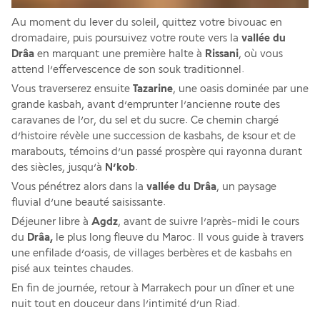
Au moment du lever du soleil, quittez votre bivouac en 
dromadaire, puis poursuivez votre route vers la 
vallée du 
Drâa
 en marquant une première halte à 
Rissani
, où vous 
attend l’effervescence de son souk traditionnel. 
Vous traverserez ensuite 
Tazarine
, une oasis dominée par une 
grande kasbah, avant d’emprunter l’ancienne route des 
caravanes de l’or, du sel et du sucre. Ce chemin chargé 
d’histoire révèle une succession de kasbahs, de ksour et de 
marabouts, témoins d’un passé prospère qui rayonna durant 
des siècles, jusqu’à
 N’kob
. 
Vous pénétrez alors dans la 
vallée du Drâa
, un paysage 
fluvial d’une beauté saisissante. 
Déjeuner libre à 
Agdz
, avant de suivre l’après-midi le cours 
du 
Drâa,
 le plus long fleuve du Maroc. Il vous guide à travers 
une enfilade d’oasis, de villages berbères et de kasbahs en 
pisé aux teintes chaudes. 
En fin de journée, retour à Marrakech pour un dîner et une 
nuit tout en douceur dans l’intimité d’un Riad.