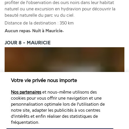
profiter de l'observation des ours noirs dans leur habitat 
naturel ou une excursion en hydravion pour découvrir la 
beauté naturelle du parc vu du ciel.
Distance de la destination : 350 km
Aucun repas. Nuit à Mauricie. 
JOUR 8 - MAURICIE
Votre vie privée nous importe
Nos partenaires
et nous-même utilisons des
Poursuivez votre découverte de la Mauricie. Nous vous 
cookies pour vous offrir une navigation et une
recommandons une visite guidée avec un guide 
personnalisation optimale lors de l'utilisation de
professionnel pour profiter de l'observation des ours noirs 
notre site, adapter les publicités à vos centres
dans leur habitat naturel ou une excursion en hydravion 
d'intérêts et enfin réaliser des statistiques de
pour découvrir la beauté naturelle du parc vu du ciel.
fréquentation.