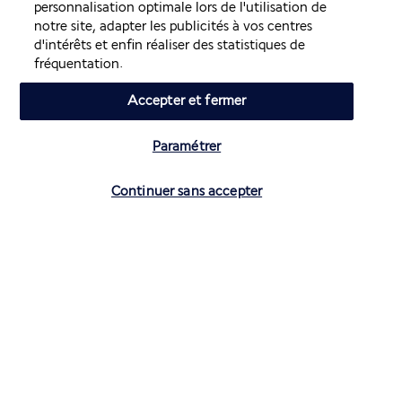
personnalisation optimale lors de l'utilisation de
notre site, adapter les publicités à vos centres
d'intérêts et enfin réaliser des statistiques de
fréquentation.
Accepter et fermer
Nos experts à votre écoute
01 70 99 99 52
Paramétrer
Vérifier les disponibilités
Continuer sans accepter
Réservations 7j/7 du lundi au vendredi de 10h à 20h. Le
samedi et dimanche de 10h à 19h
(Prix d'un appel local)
Depuis l’étranger et les DROM-COM
+33 1 70 99 99 52
(Prix d’un appel international)
Référence produit : 691300