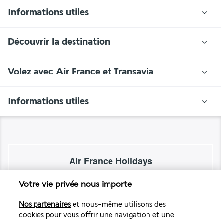
Informations utiles
Découvrir la destination
Volez avec Air France et Transavia
Informations utiles
Air France Holidays
Noté
4,3
/ 5
Votre vie privée nous importe
Nos partenaires
et nous-même utilisons des
cookies pour vous offrir une navigation et une
Basé sur
4 264
avis